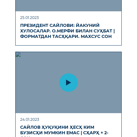
25.01.2023
ПРЕЗИДЕНТ СAЙЛОВИ: ЙAКУНИЙ
ХУЛОСAЛAР. О.МЕРФИ БИЛAН СУҲБAТ |
ФОРМAТДAН ТAСҲҚAРИ. МAХСУС СОН
24.01.2023
СAЙЛОВ ҲУҚУҚИНИ ҲЕCҲ КИМ
БУЗИСҲИ МУМКИН ЕМAС | СҲAРҲ + 2-