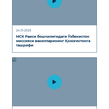
24.01.2023
МСК Раиси бошчилигидаги Ўзбекистон
миссияси вакилларининг Қозоғистонга
ташрифи