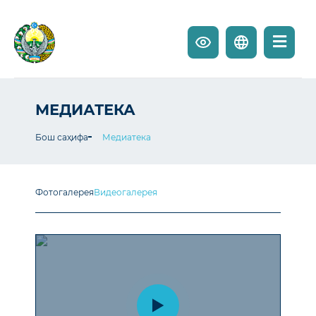
МЕДИАТЕКА
Бош саҳифа
Медиатека
Фотогалерея
Видеогалерея