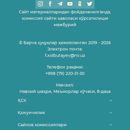
Сайт материалларидан фойдаланилганда,
комиссия сайти ҳаволаси кўрсатилиши
мажбурий
© Барча ҳуқуқлар ҳимояланган 2019 - 2026
Электрон почта:
f.xolbutayev@nv.uz
Телефон рақами:
+998 (79) 220-21-30
Манзил:
Навоий шаҳри, Меъморлар кўчаси, 8-даҳа
ҲСК
Биз ҳақимизда
Қонунчилик
ҲСК аъзолари
Ўзбекистон Республикаси Конституцияси
Сайлов комиссиялари
Фуқароларни қабул қилиш жадвали