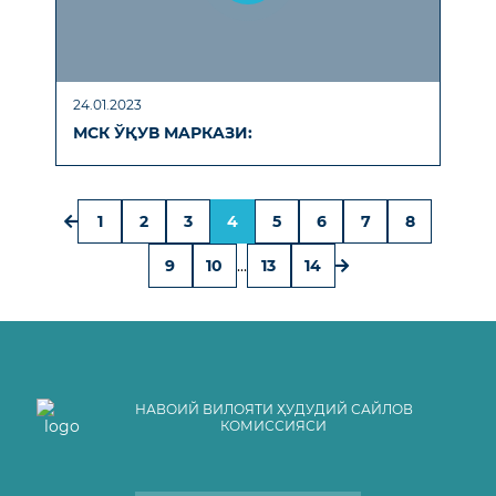
24.01.2023
МСК ЎҚУВ МAРКAЗИ:
1
2
3
4
5
6
7
8
9
10
...
13
14
НАВОИЙ ВИЛОЯТИ ҲУДУДИЙ САЙЛОВ
КОМИССИЯСИ