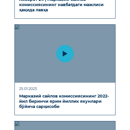
комиссиясининг навбатдаги мажлиси
ҳақида лавҳа
25.01.2023
Марказий сайлов комиссиясининг 2022-
йил биринчи ярим йиллик якунлари
бўйича сарҳисоби