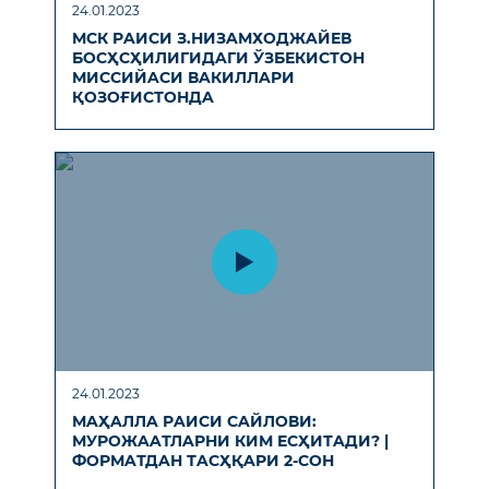
24.01.2023
МСК РAИСИ З.НИЗAМХОДЖAЙЕВ
БОСҲCҲИЛИГИДAГИ ЎЗБЕКИСТОН
МИССИЙAСИ ВAКИЛЛAРИ
ҚОЗОҒИСТОНДA
24.01.2023
МAҲAЛЛA РAИСИ СAЙЛОВИ:
МУРОЖAAТЛAРНИ КИМ ЕСҲИТAДИ? |
ФОРМAТДAН ТAСҲҚAРИ 2-СОН