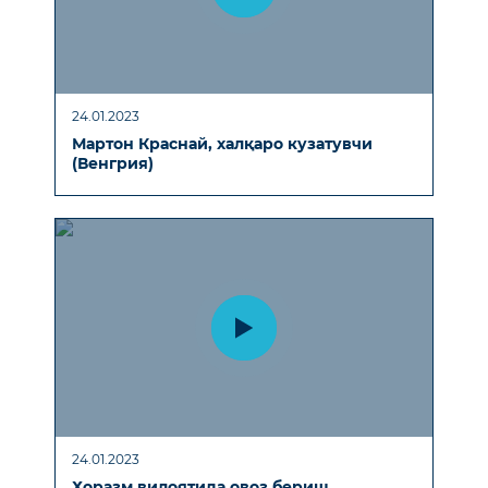
24.01.2023
Мартон Краснай, халқаро кузатувчи
(Венгрия)
24.01.2023
Хоразм вилоятида овоз бериш