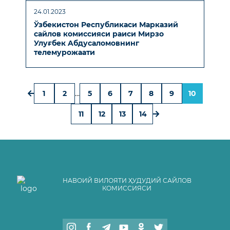
24.01.2023
Ўзбекистон Республикаси Марказий
сайлов комиссияси раиси Мирзо
Улуғбек Aбдусаломовнинг
телемурожаати
1
2
...
5
6
7
8
9
10
11
12
13
14
НАВОИЙ ВИЛОЯТИ ҲУДУДИЙ САЙЛОВ
КОМИССИЯСИ