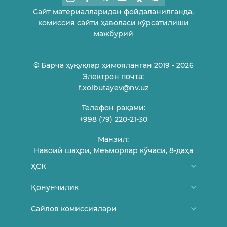
Сайт материалларидан фойдаланилганда,
комиссия сайти ҳаволаси кўрсатилиши
мажбурий
© Барча ҳуқуқлар ҳимояланган 2019 - 2026
Электрон почта:
f.xolbutayev@nv.uz
Телефон рақами:
+998 (79) 220-21-30
Манзил:
Навоий шаҳри, Меъморлар кўчаси, 8-даҳа
ҲСК
Биз ҳақимизда
Қонунчилик
ҲСК аъзолари
Ўзбекистон Республикаси Конституцияси
Сайлов комиссиялари
Фуқароларни қабул қилиш жадвали
МСК меъёрий-ҳуқуқий ҳужжатлари