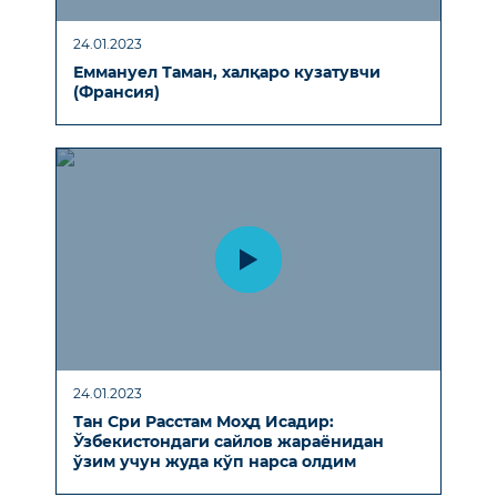
24.01.2023
Еммануел Таман, халқаро кузатувчи
(Франсия)
24.01.2023
Тан Сри Расстам Моҳд Исадир:
Ўзбекистондаги сайлов жараёнидан
ўзим учун жуда кўп нарса олдим