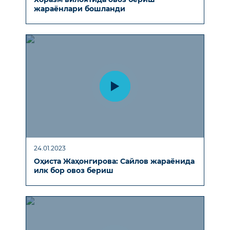
жараёнлари бошланди
24.01.2023
Оҳиста Жаҳонгирова: Сайлов жараёнида
илк бор овоз бериш