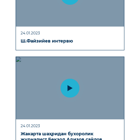
24.01.2023
Ш.Файзийев интервю
24.01.2023
Жакарта шаҳридан бухоролик
журналист Бекзод Aдизов сайлов