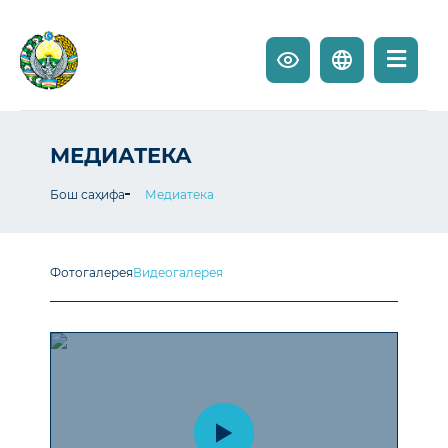
МЕДИАТЕКА
Бош саҳифа
Медиатека
Фотогалерея
Видеогалерея