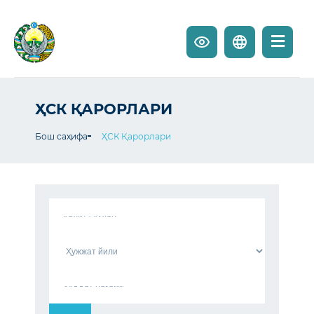
ҲСК ҚАРОРЛАРИ
Бош саҳифа
ҲСК Қарорлари