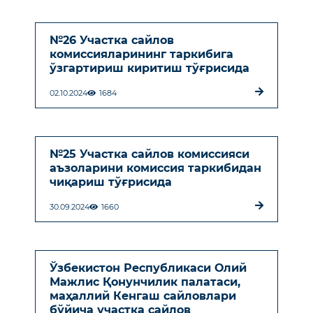
№26 Участка сайлов
комиссияларининг таркибига
ўзгартириш киритиш тўғрисида
02.10.2024
1684
№25 Участка сайлов комиссияси
аъзоларини комиссия таркибидан
чиқариш тўғрисида
30.09.2024
1660
Ўзбекистон Республикаси Олий
Мажлис Қонунчилик палатаси,
маҳаллий Кенгаш сайловлари
бўйича участка сайлов