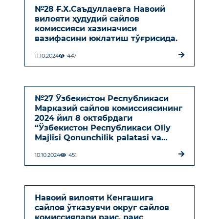
№28 Ғ.Х.Саъдуллаевга Навоий
вилояти ҳудудий сайлов
комиссияси хазиначиси
вазифасини юклатиш тўғрисида.
11.10.2024
447
№27 Ўзбекистон Республикаси
Марказий сайлов комиссиясининг
2024 йил 8 октябрдаги
“Ўзбекистон Республикаси Oliy
Majlisi Qonunchilik palatasi va
маҳаллий Кенгашлар
10.10.2024
451
депутатлари сайловида
ногиронлиги бўлган шахсларнинг
сайлов ҳуқуқларини таъминлашга
доир қўшимча чора-тадбирлар
тўғрисида”ги 1395-сонли қарори
Навоий вилояти Кенгашига
ижроси тўғрисида
сайлов ўтказувчи округ сайлов
комиссиялари раис, раис