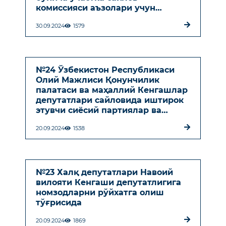
комиссияси аъзолари учун
сайловга тайёргарлик кўриш ва
30.09.2024
1579
уни ўтказишга доир ўқув амалий
машғулотлар РЕЖА ЖАДВАЛИ
№24 Ўзбекистон Республикаси
Олий Мажлиси Қонунчилик
палатаси ва маҳаллий Кенгашлар
депутатлари сайловида иштирок
этувчи сиёсий партиялар ва
депутатликка номзодларнинг
20.09.2024
1538
сайлов кампанияси даврида
сайловолди ташвиқоти тўғрисида
№23 Халқ депутатлари Навоий
вилояти Кенгаши депутатлигига
номзодларни рўйхатга олиш
тўғрисида
20.09.2024
1869