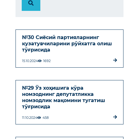
№30 Сиёсий партияларнинг
кузатувчиларини рўйхатга олиш
тўғрисида
15.10.2024
1692
№29 Ўз хоҳишига кўра
номзоднинг депутатликка
номзодлик мақомини тугатиш
тўғрисида
11.10.2024
458