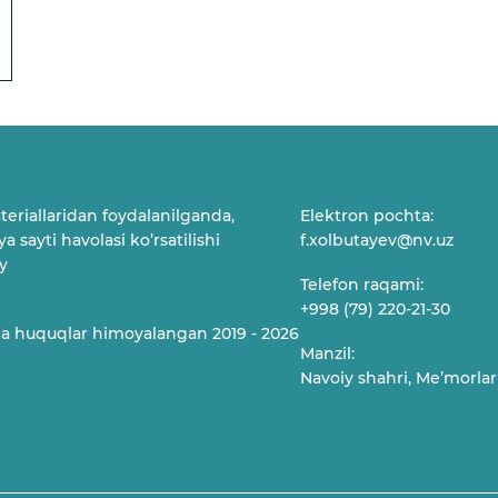
teriallaridan foydalanilganda,
Elektron pochta:
a sayti havolasi ko’rsatilishi
f.xolbutayev@nv.uz
y
Telefon raqami:
+998 (79) 220-21-30
a huquqlar himoyalangan 2019 - 2026
Manzil:
Navoiy shahri, Me’morlar