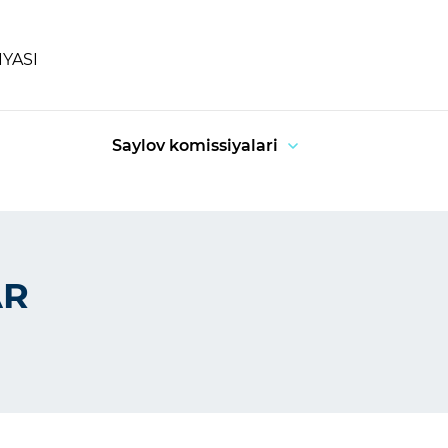
IYASI
Saylov komissiyalari
AR