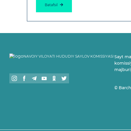
Batafsil
NAVOIY VILOYATI HUDUDIY SAYLOV KOMISSIYASI
Sayt ma
komissiy
majburi
© Barch